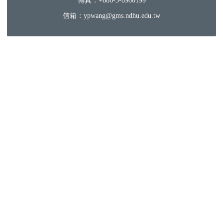
傳真：+886-3-8900199
信箱：ypwang@gms.ndhu.edu.tw