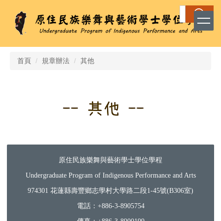
跳
搜尋
到
主
要
內
容
首頁
規章辦法
其他
區
原住民族樂舞與藝術學士學位學程
Undergraduate Program of Indigenous Performance and Arts
974301 花蓮縣壽豐鄉志學村大學路二段1-45號(B306室)
電話：+886-3-8905754